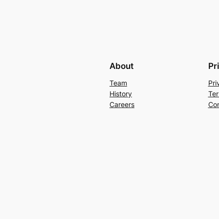
About
Pr
Team
Pri
History
Ter
Careers
Con